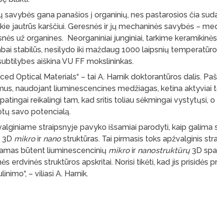
nių savybės gana panašios į organinių, nes pastarosios čia suda
tokie jautrūs karščiui. Geresnės ir jų mechaninės savybės – med
nės už organines. Neorganiniai junginiai, tarkime keramikinės 
bai stabilūs, nesilydo iki maždaug 1000 laipsnių temperatūro
ubtilybes aiškina VU FF mokslininkas.
ced Optical Materials“ – tai A. Harnik doktorantūros dalis. P
us, naudojant liuminescencines medžiagas, ketina aktyviai tęs
 ypatingai reikalingi tam, kad sritis toliau sėkmingai vystytųsi, 
uotų savo potencialą.
lginiame straipsnyje pavyko išsamiai parodyti, kaip galima 
s 3D
mikro
ir
nano
struktūras. Tai pirmasis toks apžvalginis str
nėjamas būtent liuminescencinių
mikro
ir
nanostruktūrų
3D spa
ės erdvinės struktūros apskritai. Norisi tikėti, kad jis prisidės p
inimo“, – viliasi A. Harnik.