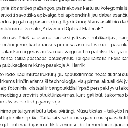
i prie šios srities pažangos, pašnekovas kartu su kolegomis iš 
 paruošti savotišką apžvalgą bei apibendrinti jau dabar esanči
us, jų galimą panaudojimą. Ilgo ir kruopštaus analitinio dar
estižiniame žurnale „Advanced Optical Materials“.
iekimas. Prieš tai esame bandę siųsti savo publikacijas į daug
ikiai žinojome, kad atrankos procesas ir reikalavimai – pakanka
ra pakankamai geras ar išsamus, vargu ar ten pateksi. Dar yra 
ntai teikia pastabas, pataisymus. Tai gali kartotis ir kelis kar
e publikacijos reikšmę pasakoja A. Harnik.
izė rodo, kad mikrostruktūrų 3D spausdinimas neatsitiktinai sul
kams ir inžinieriams ši technologija, visų pirma, aktuali dėl įv
aip fotoniniai kristalai ir bangolaidžiai. Ypač perspektyviu lai
medžiagų erdvinis struktūrizavimas, kuris gali būti taikomas 
mikro-šviesos diodų gamyboje.
imo pritaikymai būtų labai skirtingi. Mūsų tikslas – taikytis į 
ką ir mikrooptiką. Tai labai svarbu, nes galėtume spausdint
gali būti naudojami ne tik lazeriuose, bet ir medicinos įrangoj