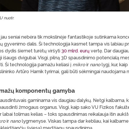
U nuotr.
au seniai nebėra tik mokslinėje fantastikoje sutinkama koncep
ų gyvenimo dalis. Ši technologija kasmet tampa vis labiau p
s dydis šiemet turėtų viršyti
30 mlrd. eurų
vertę. Dar daugiau
i išaugs dvigubai. Visgi, pilną 3D spausdinimo potencialą mes
. Ši technologija pamažu keliasi į
mikro
ir
nano
lygį, kur, kai
lininko Artūro Harnik tyrimai, gali būti sėkmingai naudojama 
in mažų komponentų gamyba
spausdintuvais gaminama vis daugiau dalykų. Netgi kalbama, k
ausdinti žmogaus organus. Visgi, kaip sako VU Fizikos fakul
dar labai tolimas kelias – toks spausdinimas reikalauja itin aukšt
kro
ir
nano
lygmenyse. Viskas tampa dar kebliau, kai kalbame
(skleidžiančių šviesą) medžiagų spausdinimą.