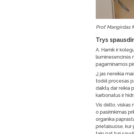
Prof. Mangirdas M
Trys spausdi
A. Harnik ir kole
liuminesencinės m
pagaminamos pir
„Į jas nereikia ma
todėl procesas pa
daiktą dar reikia 
karbonatus ir hidra
Vis dėlto, viskas 
o pasirinkimas p
organika paprasta
prietaisuose, kur
taip pat turi savy