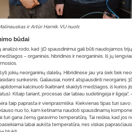
alinauskas ir Artūr Harnik. VU nuotr.
nimo būdai
gų analizė rodo, kad 3D spausdinimui gali būti naudojamos trijų
edžiagos – organinės, hibridinės ir neorganinės. Iš jų lengviau
mosios.
išyti jokių neorganinių dalelių. Hibridinėse jau yra šiek tiek neo
sidaro sunkesnis. Galiausiai, norint atspausdinti neorganinį 3D
papildomai kalcinuoti (kaitinant skaidyti medžiagos, iš kurios j
tus). Kitaip tariant, procesas dar labiau sudėtingėja ir ilgėja“, –
nėra taip paprasta ir vienprasmiška. Kiekvienas tipas turi savo 
riklauso nuo to, kam ketinama naudoti spausdinamą komponen
i turi gana žemą garavimo temperatūrą. Tai reiškia, kad jos 
 pasiekiama labai aukšta temperatūra, nes viskas paprasčiausi
bę blukti.