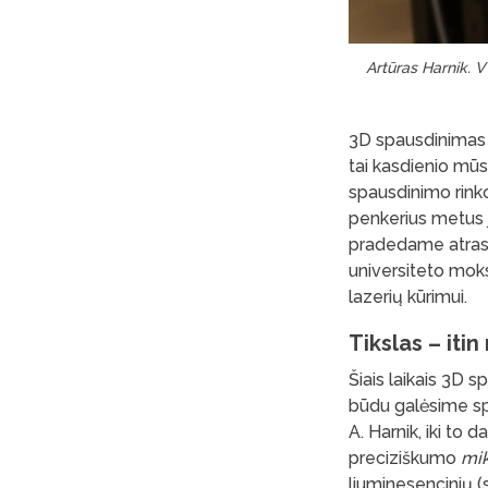
Artūras Harnik. V
3D spausdinimas j
tai kasdienio mūs
spausdinimo rinko
penkerius metus j
pradedame atrasti
universiteto moks
lazerių kūrimui.
Tikslas – it
Šiais laikais 3D 
būdu galėsime sp
A. Harnik, iki to 
preciziškumo
mi
liuminesencinių 