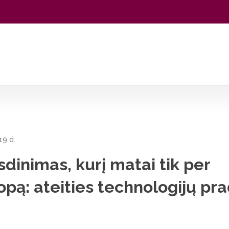
ik per mikroskopą: ateities technologijų pradžia
19 d.
dinimas, kurį matai tik per
pą: ateities technologijų pra