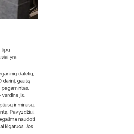
 tipų
siai yra
rganinių dalelių,
 darinį, gautą
is pagamintas,
 vardina jis.
pliusų ir minusų,
tą. Pavyzdžiui,
negalima naudoti
ai išgaruos. Jos