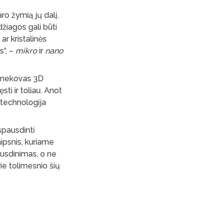
ro žymią jų dalį.
žiagos gali būti
ar kristalinės
s“, –
mikro
ir
nano
ašnekovas 3D
ti ir toliau. Anot
o technologija
spausdinti
aipsnis, kuriame
usdinimas, o ne
rie tolimesnio šių