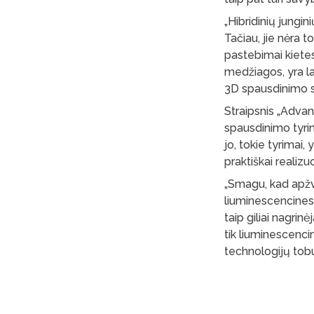
„Hibridinių jungi
Tačiau, jie nėra 
pastebimai kietes
medžiagos, yra la
3D spausdinimo s
Straipsnis „Advan
spausdinimo tyrim
jo, tokie tyrimai,
praktiškai realiz
„Smagu, kad apžva
liuminescencine
taip giliai nagri
tik liuminescencin
technologijų tobul