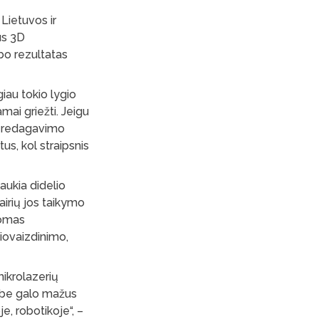
Lietuvos ir
us 3D
bo rezultatas
iau tokio lygio
mai griežti. Jeigu
ir redagavimo
tus, kol straipsnis
aukia didelio
airių jos taikymo
komas
biovaizdinimo,
mikrolazerių
i be galo mažus
e, robotikoje“, –