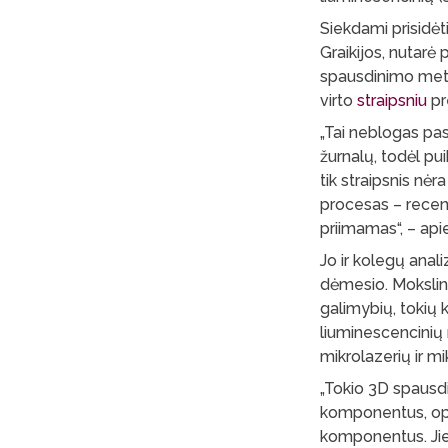
Siekdami prisidėt
Graikijos, nutarė
spausdinimo metod
virto
straipsniu
pr
„Tai neblogas pas
žurnalų, todėl pu
tik straipsnis nė
procesas – recenze
priimamas“, – api
Jo ir kolegų anal
dėmesio. Mokslinin
galimybių, tokių k
liuminescencinių 
mikrolazerių ir 
„Tokio 3D spausdin
komponentus, opti
komponentus. Jie 