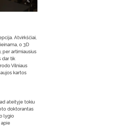
cija. Atvirkščiai,
rieinama, o 3D
, per artimiausius
 dar tik
p rodo Vilniaus
naujos kartos
ad ateityje tokiu
teto doktorantas
o lygio
 apie