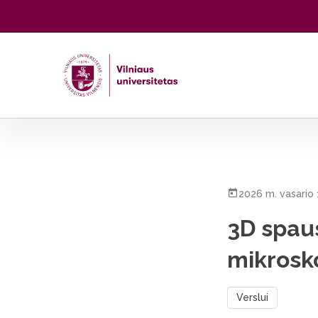
Pradžia
/
Visos naujienos
/
3D spausdinimas, kurį matai t
2026 m. vasario 
3D spaus
mikrosko
Verslui