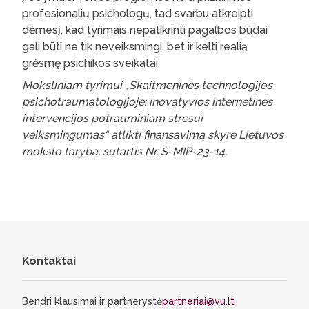
profesionalių psichologų, tad svarbu atkreipti
dėmesį, kad tyrimais nepatikrinti pagalbos būdai
gali būti ne tik neveiksmingi, bet ir kelti realią
grėsmę psichikos sveikatai.
Moksliniam tyrimui „Skaitmeninės technologijos
psichotraumatologijoje: inovatyvios internetinės
intervencijos potrauminiam stresui
veiksmingumas“ atlikti finansavimą skyrė Lietuvos
mokslo taryba, sutartis Nr. S-MIP-23-14.
Kontaktai
Bendri klausimai ir partnerystė
partneriai@vu.lt