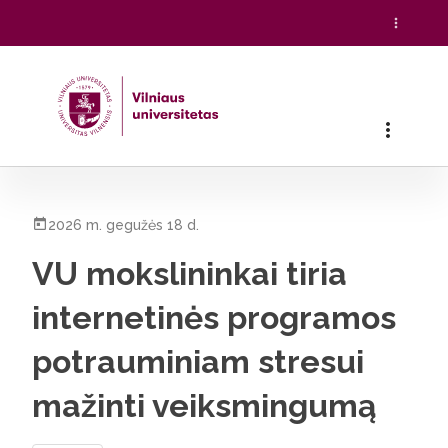
Pradžia
/
Visos naujienos
/
VU mokslininkai tiria internetinė
2026 m. gegužės 18 d.
VU mokslininkai tiria
internetinės programos
potrauminiam stresui
mažinti veiksmingumą