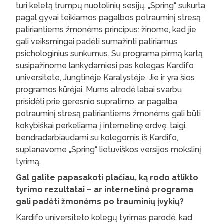
turi keletą trumpų nuotolinių sesijų. „Spring“ sukurta
pagal gyvai teikiamos pagalbos potrauminį stresą
patiriantiems žmonėms principus: žinome, kad jie
gali veiksmingai padėti sumažinti patiriamus
psichologinius sunkumus. Su programa pirmą kartą
susipažinome lankydamiesi pas kolegas Kardifo
universitete, Jungtinėje Karalystėje. Jie ir yra šios
programos kūrėjai. Mums atrodė labai svarbu
prisidėti prie geresnio supratimo, ar pagalba
potrauminį stresą patiriantiems žmonėms gali būti
kokybiškai perkeliama į internetinę erdvę, taigi,
bendradarbiaudami su kolegomis iš Kardifo,
suplanavome „Spring“ lietuviškos versijos mokslinį
tyrimą.
Gal galite papasakoti plačiau, ką rodo atlikto
tyrimo rezultatai – ar internetinė programa
gali padėti žmonėms po trauminių įvykių?
Kardifo universiteto kolegų tyrimas parodė, kad