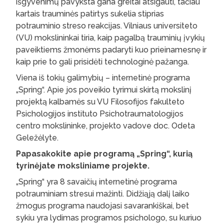
išgyvenimų pavyksta gana greitai atsigauti, tačiau
kartais trauminės patirtys sukelia stiprias
potrauminio streso reakcijas. Vilniaus universiteto
(VU) mokslininkai tiria, kaip pagalbą trauminių įvykių
paveiktiems žmonėms padaryti kuo prieinamesnę ir
kaip prie to gali prisidėti technologinė pažanga.
Viena iš tokių galimybių – internetinė programa
„Spring“. Apie jos poveikio tyrimui skirtą mokslinį
projektą kalbamės su VU Filosofijos fakulteto
Psichologijos instituto Psichotraumatologijos
centro mokslininke, projekto vadove doc. Odeta
Geležėlyte.
Papasakokite apie programą „Spring“, kurią
tyrinėjate moksliniame projekte.
„Spring“ yra 8 savaičių internetinė programa
potrauminiam stresui mažinti. Didžiąją dalį laiko
žmogus programa naudojasi savarankiškai, bet
sykiu yra lydimas programos psichologo, su kuriuo