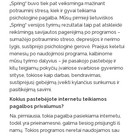
„Spring“ buvo tiek pat veiksminga mažinant
potrauminį stresą, kiek ir gyvai teikiama
psichologinė pagalba. Mūsų pirmieji lietuviškos
„Spring“ versijos tyrimų rezultatai taip pat atskleidė
reikšmingą savijautos pagerėjimą po programos –
sumažėjo potrauminio streso, depresijos ir nerimo
lygis, sustiprėjo psichologinė gerovė. Praėjus keletui
mėnesių po naudojimosi programa, kalbinome
mūsų tyrimo dalyvius – jie pasakojo pastebėję ir
kitų teigiamų pokyčių įvairiose svarbiose gyvenimo
srityse, tokiose kaip darbas, bendravimas,
sustiprėjusį gebėjimą įveikti kylančius sunkumus ir
pasitikėjimą savimi.
Kokius pastebėjote internetu teikiamos
pagalbos privalumus?
Na, pirmiausia, tokia pagalba pasiekiama internetu,
todėl yra prieinamesnė, galima tiesiog prisijungti iš
namų. Tokios programos neretai naudojamos sau