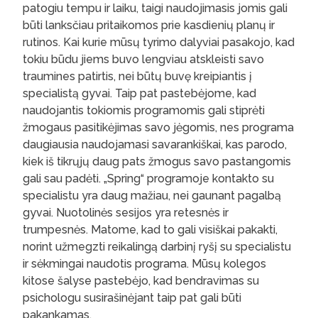
patogiu tempu ir laiku, taigi naudojimasis jomis gali
būti lanksčiau pritaikomos prie kasdienių planų ir
rutinos. Kai kurie mūsų tyrimo dalyviai pasakojo, kad
tokiu būdu jiems buvo lengviau atskleisti savo
traumines patirtis, nei būtų buvę kreipiantis į
specialistą gyvai. Taip pat pastebėjome, kad
naudojantis tokiomis programomis gali stiprėti
žmogaus pasitikėjimas savo jėgomis, nes programa
daugiausia naudojamasi savarankiškai, kas parodo,
kiek iš tikrųjų daug pats žmogus savo pastangomis
gali sau padėti. „Spring“ programoje kontakto su
specialistu yra daug mažiau, nei gaunant pagalbą
gyvai. Nuotolinės sesijos yra retesnės ir
trumpesnės. Matome, kad to gali visiškai pakakti,
norint užmegzti reikalingą darbinį ryšį su specialistu
ir sėkmingai naudotis programa. Mūsų kolegos
kitose šalyse pastebėjo, kad bendravimas su
psichologu susirašinėjant taip pat gali būti
pakankamas.