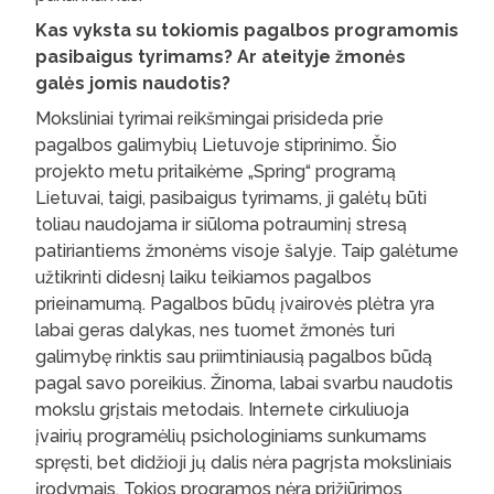
Kas vyksta su tokiomis pagalbos programomis
pasibaigus tyrimams? Ar ateityje žmonės
galės jomis naudotis?
Moksliniai tyrimai reikšmingai prisideda prie
pagalbos galimybių Lietuvoje stiprinimo. Šio
projekto metu pritaikėme „Spring“ programą
Lietuvai, taigi, pasibaigus tyrimams, ji galėtų būti
toliau naudojama ir siūloma potrauminį stresą
patiriantiems žmonėms visoje šalyje. Taip galėtume
užtikrinti didesnį laiku teikiamos pagalbos
prieinamumą. Pagalbos būdų įvairovės plėtra yra
labai geras dalykas, nes tuomet žmonės turi
galimybę rinktis sau priimtiniausią pagalbos būdą
pagal savo poreikius. Žinoma, labai svarbu naudotis
mokslu grįstais metodais. Internete cirkuliuoja
įvairių programėlių psichologiniams sunkumams
spręsti, bet didžioji jų dalis nėra pagrįsta moksliniais
įrodymais. Tokios programos nėra prižiūrimos