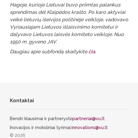
Hagoje, kurioje Lietuvai buvo priimtas palankus
sprendimas dėl Klaipėdos krašto. Po karo aktyviai
veikė lietuvių išeivijos politinėje veikloje, vadovavo
Vyriausiajam Lietuvos išlaisvinimo komitetui ir
dalyvavo Lietuvos laisvės komiteto veikloje. Nuo
1950 m. gyveno JAV.
Daugiau apie subfondą skaitykite
čia
.
Kontaktai
Bendri klausimai ir partnerystė
partneriai@vu.lt
Inovacijos ir moksliniai tyrimai:
innovations@vu.lt
© 2026