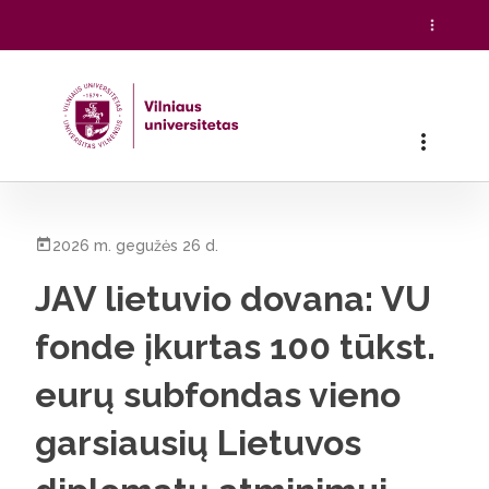
Pradžia
/
Visos naujienos
/
JAV lietuvio dovana: VU fonde įku
2026 m. gegužės 26 d.
JAV lietuvio dovana: VU
fonde įkurtas 100 tūkst.
eurų subfondas vieno
garsiausių Lietuvos