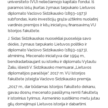
universiteto (VU) neliečiamojo kapitalo fondui. Iš
paramos lėšų įkurtas žymaus tarpukario Lietuvos
diplomato Vaclovo Sidzikausko (1893–1973)
subfondas, kurio investicijų grąža užtikrins nuolatinį
vardinės premijos ir kitų iniciatyvų finansavimą VU
Istorijos fakultete.
J. Sidas Sidzikauskas nuosekliai puoselėja savo
dėdės, žymaus tarpukario Lietuvos politiko ir
diplomato Vaclovo Sidzikausko (1893–1973),
atminimą. Mecenato iniciatyva dar 1994 m.,
bendradarbiaujant su istoriku ir diplomatu Vytautu
Žaliu, išleisti V. Sidzikausko memuarai „Lietuvos
diplomatijos paraštėje“. 2017 m. VU Istorijos
fakultete įsteigta Vaclovo Sidzikausko premija.
„2017 m., dar būdamas Istorijos fakulteto dekanu,
gavau dosnų mecenato pasiūlymą remti fakultetą
ir istorinius tyrimus. Asmeninio susitikimo metu jutau
gilų domėjimąsi Lietuvos istorija ir dabartimi.