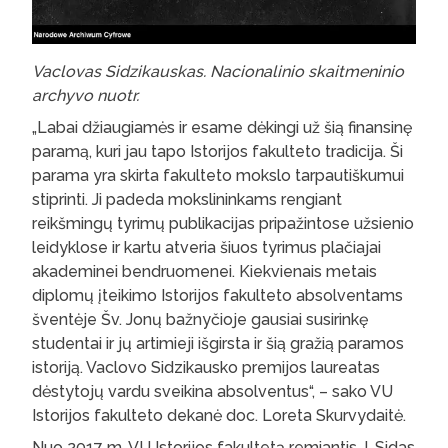
Vaclovas Sidzikauskas. Nacionalinio skaitmeninio
archyvo nuotr.
„Labai džiaugiamės ir esame dėkingi už šią finansinę
paramą, kuri jau tapo Istorijos fakulteto tradicija. Ši
parama yra skirta fakulteto mokslo tarpautiškumui
stiprinti. Ji padeda mokslininkams rengiant
reikšmingų tyrimų publikacijas pripažintose užsienio
leidyklose ir kartu atveria šiuos tyrimus plačiajai
akademinei bendruomenei. Kiekvienais metais
diplomų įteikimo Istorijos fakulteto absolventams
šventėje Šv. Jonų bažnyčioje gausiai susirinkę
studentai ir jų artimieji išgirsta ir šią gražią paramos
istoriją. Vaclovo Sidzikausko premijos laureatas
dėstytojų vardu sveikina absolventus“, – sako VU
Istorijos fakulteto dekanė doc. Loreta Skurvydaitė.
Nuo 2017 m. VU Istorijos fakultetą remiantis J. Sidas