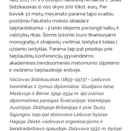
Sidzikauskas iš viso skyrė 200 tūkst. eurų. Per
beveik 10 metų mecenato parama tapo svarbiu
postūmiu fakulteto mokslo sklaidai ir
tarptautiškumui – ji leido idėjoms peržengti kalbų ir
valstybių ribas. Šiomis lėšomis buvo finansuojami
monografijų ir straipsnių vertimai, leidyba ir kelias į
užsienio leidyklas. Parama taip pat prisidėjo prie
tarptautinių konferencijų įgyvendinimo,
akademinės bendruomenės matomumo stiprinimo
ir viešinimo tarptautinėje erdvėje.
Vaclovas Sidzikauskas (1893–1973) – Lietuvos
teisininkas ir žymus diplomatas. Studijavo teisę
Maskvoje ir Berne. 1919–1934 m. ėjo įvairias
diplomatines pareigas Šveicarijoje, Vokietijoje,
Austrijoje, Didžiojoje Britanijoje ir prie Tautų
Sąjungos, taip pat atstovavo Lietuvai bylose
Hagoje. Dėstė, vadovavo organizacijoms ir
bendradarbiavo spaudoje. Dalyvavo 1932 m. byloje