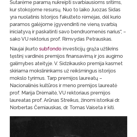
Sutarėme paramą nukreipti svarbiausioms sritims,
kur stokojome resursų. Nuo to laiko Juozas Sidas
yra nuolatinis Istorijos fakulteto rėmėjas, dėl kurio
paramos galėjome įgyvendinti ne vieną svarbią
iniciatyvą ir paskatinti savo bendruomenės narius“, –
sako VU rektorius prof. Rimvydas Petrauskas.
Naujai įkurto
subfondo
investicijų grąža užtikrins
tęstinį vardinės premijos finansavimą ir jos augimo
galimybes ateityje. V. Sidzikausko premija kasmet
skiriama mokslininkams už reikšmingus istorijos
mokslo tyrimus. Tarp premijos laureatų –
Nacionalinės kultūros ir meno premijos laureatė
prof. Marija Drėmaitė, VU rektoriaus premijos
laureatas prof. Arūnas Streikus, žinomi istorikai dr.
Norbertas Černiauskas, dr. Tomas Vaiseta ir kiti.