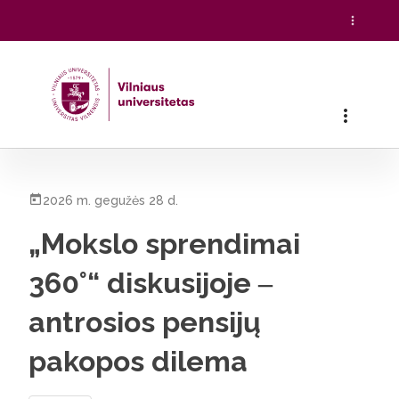
Pradžia
/
Visos naujienos
/
„Mokslo sprendimai 360°“ diskusij
2026 m. gegužės 28 d.
„Mokslo sprendimai
360°“ diskusijoje ‒
antrosios pensijų
pakopos dilema