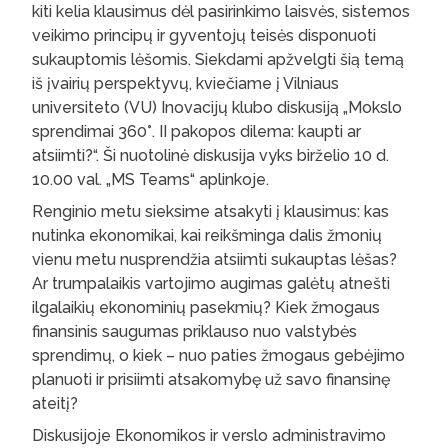
kiti kelia klausimus dėl pasirinkimo laisvės, sistemos
veikimo principų ir gyventojų teisės disponuoti
sukauptomis lėšomis. Siekdami apžvelgti šią temą
iš įvairių perspektyvų, kviečiame į Vilniaus
universiteto (VU) Inovacijų klubo diskusiją „Mokslo
sprendimai 360°. II pakopos dilema: kaupti ar
atsiimti?“. Ši nuotolinė diskusija vyks birželio 10 d.
10.00 val. „MS Teams“ aplinkoje.
Renginio metu sieksime atsakyti į klausimus: kas
nutinka ekonomikai, kai reikšminga dalis žmonių
vienu metu nusprendžia atsiimti sukauptas lėšas?
Ar trumpalaikis vartojimo augimas galėtų atnešti
ilgalaikių ekonominių pasekmių? Kiek žmogaus
finansinis saugumas priklauso nuo valstybės
sprendimų, o kiek – nuo paties žmogaus gebėjimo
planuoti ir prisiimti atsakomybę už savo finansinę
ateitį?
Diskusijoje Ekonomikos ir verslo administravimo