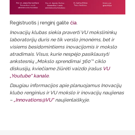
Registruotis į renginį galite
čia
.
Inovacijų klubas siekia praverti VU mokslininkų
laboratorijų duris ne tik verslo įmonėms, bet ir
visiems besidomintiems inovacijomis ir mokslo
atradimais. Visus, kurie nespėjo pasiklausyti
ankstesnių „Mokslo sprendimai 360°“ ciklo
diskusijų, kviečiame žiūrėti vaizdo įrašus
VU
„Youtube“ kanale
.
Daugiau informacijos apie planuojamus Inovacijų
klubo renginius ir VU mokslo ir inovacijų naujienas
–
„Innovations@VU“
naujienlaiškyje.