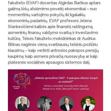
fakulteto (EVAF) docentas Algirdas Bartkus aptars
galimą lėšų atsiėmimo poveikį ekonomikai – nuo
momentinių vartojimo pokyčių iki ilgalaikių
ekonominių padarinių. EVAF profesorė Jelena
Stankevičienė kalbės apie finansinį raštingumą,
asmeninių finansų valdymo svarbą ir investavimo
kultūrą. Teisės fakulteto mokslininkas dr. Audrius
Bitinas nagrinės vieną svarbiausių teisiniu požiūriu
klausimų – kaip vertinti antrosios pakopos pensijų
kaupimą: kaip asmens privačią nuosavybę ar kaip
platesnės socialinės apsaugos sistemos dalį.