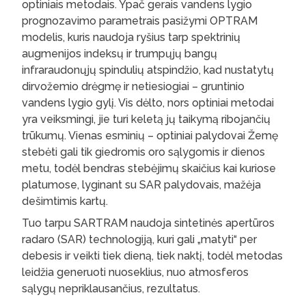
optiniais metodais. Ypač gerais vandens lygio
prognozavimo parametrais pasižymi OPTRAM
modelis, kuris naudoja ryšius tarp spektrinių
augmenijos indeksų ir trumpųjų bangų
infraraudonųjų spindulių atspindžio, kad nustatytų
dirvožemio drėgmę ir netiesiogiai – gruntinio
vandens lygio gylį. Vis dėlto, nors optiniai metodai
yra veiksmingi, jie turi keletą jų taikymą ribojančių
trūkumų. Vienas esminių – optiniai palydovai Žemę
stebėti gali tik giedromis oro sąlygomis ir dienos
metu, todėl bendras stebėjimų skaičius kai kuriose
platumose, lyginant su SAR palydovais, mažėja
dešimtimis kartų.
Tuo tarpu SARTRAM naudoja sintetinės apertūros
radaro (SAR) technologiją, kuri gali „matyti“ per
debesis ir veikti tiek dieną, tiek naktį, todėl metodas
leidžia generuoti nuoseklius, nuo atmosferos
sąlygų nepriklausančius, rezultatus.