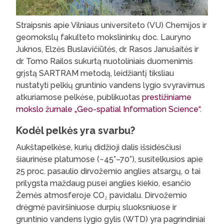
Straipsnis apie Vilniaus universiteto (VU) Chemijos ir
geomokslų fakulteto mokslininkų doc. Lauryno
Juknos, Elzės Buslavičiūtės, dr. Rasos Janušaitės ir
dr. Tomo Railos sukurtą nuotoliniais duomenimis
grįstą SARTRAM metodą, leidžiantį tiksliau
nustatyti pelkių gruntinio vandens lygio svyravimus
atkuriamose pelkėse, publikuotas
prestižiniame
mokslo žurnale „Geo-spatial Information Science“
.
Kodėl pelkės yra svarbu?
Aukštapelkėse, kurių didžioji dalis išsidėsčiusi
šiaurinėse platumose (~45°–70°), susitelkusios apie
25 proc. pasaulio dirvožemio anglies atsargų, o tai
prilygsta maždaug pusei anglies kiekio, esančio
Žemės atmosferoje CO₂ pavidalu. Dirvožemio
drėgmė paviršiniuose durpių sluoksniuose ir
gruntinio vandens lygio gylis (WTD) yra pagrindiniai