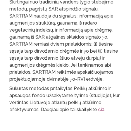
Skirtingai nuo tradicinių vandens lygio stebėjimo
metodų, pagrįstų SAR atspindžio signalu,
SARTRAM naudoja du signalus: informaciją apie
augmenijos struktūrą, gaunamą iš radaro
vegetacinių indeksų, ir informaciją apie drėgmę,
gaunamą iš SAR atgalinės sklaidos signalo 𝛾o.
SARTRAM remiasi dviem prielaidomis: (i) tiesine
sąsaja tarp dirvožemio drėgmės ir 𝛾o bei (ii) tiesine
sąsaja tarp dirvožemio (šiuo atveju durpių) ir
augmenijos drėgmės kiekio. Jei tenkinamos abi
prielaidos, SARTRAM reikšmės apskaičiuojamos
projektuojamoje dvimatėje 𝛾o-RVI erdvėje.
Sukurtas metodas pritaikytas Pelkių atkūrimo ir
apsaugos fondo užsakytame tyrime (studijoje), kur
vertintas Lietuvoje atkurtų pelkių atkūrimo
efektyvumas. Daugiau apie tai skaitykite
čia
.