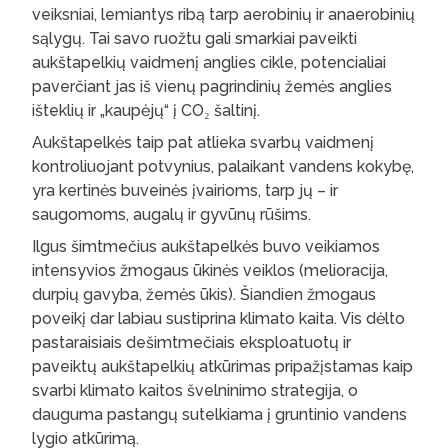
veiksniai, lemiantys ribą tarp aerobinių ir anaerobinių
sąlygų. Tai savo ruožtu gali smarkiai paveikti
aukštapelkių vaidmenį anglies cikle, potencialiai
paverčiant jas iš vienų pagrindinių žemės anglies
išteklių ir „kaupėjų“ į CO₂ šaltinį.
Aukštapelkės taip pat atlieka svarbų vaidmenį
kontroliuojant potvynius, palaikant vandens kokybę,
yra kertinės buveinės įvairioms, tarp jų – ir
saugomoms, augalų ir gyvūnų rūšims.
Ilgus šimtmečius aukštapelkės buvo veikiamos
intensyvios žmogaus ūkinės veiklos (melioracija,
durpių gavyba, žemės ūkis). Šiandien žmogaus
poveikį dar labiau sustiprina klimato kaita. Vis dėlto
pastaraisiais dešimtmečiais eksploatuotų ir
paveiktų aukštapelkių atkūrimas pripažįstamas kaip
svarbi klimato kaitos švelninimo strategija, o
dauguma pastangų sutelkiama į gruntinio vandens
lygio atkūrimą.