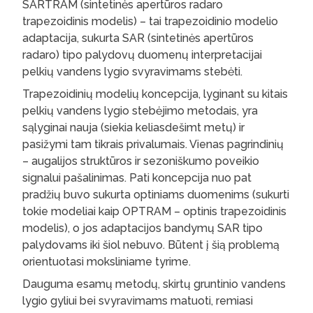
SARTRAM (sintetinės apertūros radaro
trapezoidinis modelis) – tai trapezoidinio modelio
adaptacija, sukurta SAR (sintetinės apertūros
radaro) tipo palydovų duomenų interpretacijai
pelkių vandens lygio svyravimams stebėti.
Trapezoidinių modelių koncepcija, lyginant su kitais
pelkių vandens lygio stebėjimo metodais, yra
sąlyginai nauja (siekia keliasdešimt metų) ir
pasižymi tam tikrais privalumais. Vienas pagrindinių
– augalijos struktūros ir sezoniškumo poveikio
signalui pašalinimas. Pati koncepcija nuo pat
pradžių buvo sukurta optiniams duomenims (sukurti
tokie modeliai kaip OPTRAM – optinis trapezoidinis
modelis), o jos adaptacijos bandymų SAR tipo
palydovams iki šiol nebuvo. Būtent į šią problemą
orientuotasi moksliniame tyrime.
Dauguma esamų metodų, skirtų gruntinio vandens
lygio gyliui bei svyravimams matuoti, remiasi