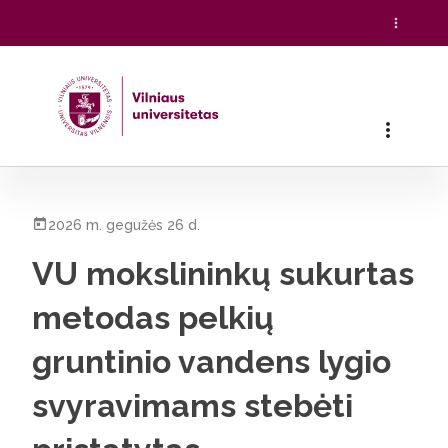
Pradžia
/
Visos naujienos
/
VU mokslininkų sukurtas metodas p
2026 m. gegužės 26 d.
VU mokslininkų sukurtas
metodas pelkių
gruntinio vandens lygio
svyravimams stebėti