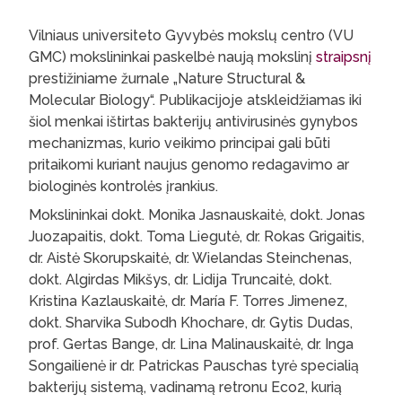
Vilniaus universiteto Gyvybės mokslų centro (VU
GMC) mokslininkai paskelbė naują mokslinį
straipsnį
prestižiniame žurnale „Nature Structural &
Molecular Biology“. Publikacijoje atskleidžiamas iki
šiol menkai ištirtas bakterijų antivirusinės gynybos
mechanizmas, kurio veikimo principai gali būti
pritaikomi kuriant naujus genomo redagavimo ar
biologinės kontrolės įrankius.
Mokslininkai dokt. Monika Jasnauskaitė, dokt. Jonas
Juozapaitis, dokt. Toma Liegutė, dr. Rokas Grigaitis,
dr. Aistė Skorupskaitė, dr. Wielandas Steinchenas,
dokt. Algirdas Mikšys, dr. Lidija Truncaitė, dokt.
Kristina Kazlauskaitė, dr. María F. Torres Jimenez,
dokt. Sharvika Subodh Khochare, dr. Gytis Dudas,
prof. Gertas Bange, dr. Lina Malinauskaitė, dr. Inga
Songailienė ir dr. Patrickas Pauschas tyrė specialią
bakterijų sistemą, vadinamą retronu Eco2, kurią