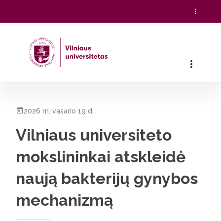
Pradžia
/
Visos naujienos
/
Vilniaus universiteto mokslininka
2026 m. vasario 19 d.
Vilniaus universiteto
mokslininkai atskleidė
naują bakterijų gynybos
mechanizmą