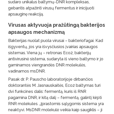
sudaro unikalus baltymų-DNR kompleksas,
gebantis atpažinti virusų fermentus ir inicijuoti
apsauginę reakciją.
Virusas aktyvuoja pražūtingą bakterijos
apsaugos mechanizmą
Bakterijas nuolat puola virusai – bakteriofagai. Kad
išgyventų, jos yra išvysčiusios įvairias apsaugos
sistemas. Viena jų – retronas Eco2, bakterijų
antivirusinė sistema, sudaryta iš vieno baltymo ir jo
gaminamos viengrandės DNR molekulės,
vadinamos msDNR.
Pasak dr. P. Pauscho laboratorijoje dirbančios
doktorantės M. Jasnauskaitės, Eco2 baltymas turi
dvi funkcines dalis: fermentą, kuris iš RNR
pagamina DNR, ir kitą dalį – fermentą, galintį kirpti
RNR molekules. „Įprastomis sąlygomis sistema yra
neaktyvi. MsDNR molekulė veikia kaip saugiklis – ji