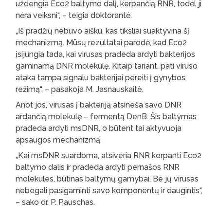
uždengia Eco2 baltymo dalį, kerpančią RNR, todėl ji
nėra veiksni“, – teigia doktorantė.
„Iš pradžių nebuvo aišku, kas tiksliai suaktyvina šį
mechanizmą. Mūsų rezultatai parodė, kad Eco2
įsijungia tada, kai virusas pradeda ardyti bakterijos
gaminamą DNR molekulę. Kitaip tariant, pati viruso
ataka tampa signalu bakterijai pereiti į gynybos
režimą“, – pasakoja M. Jasnauskaitė.
Anot jos, virusas į bakteriją atsineša savo DNR
ardančią molekulę – fermentą DenB. Šis baltymas
pradeda ardyti msDNR, o būtent tai aktyvuoja
apsaugos mechanizmą.
„Kai msDNR suardoma, atsiveria RNR kerpanti Eco2
baltymo dalis ir pradeda ardyti pernašos RNR
molekules, būtinas baltymų gamybai. Be jų virusas
nebegali pasigaminti savo komponentų ir daugintis“,
– sako dr. P. Pauschas.