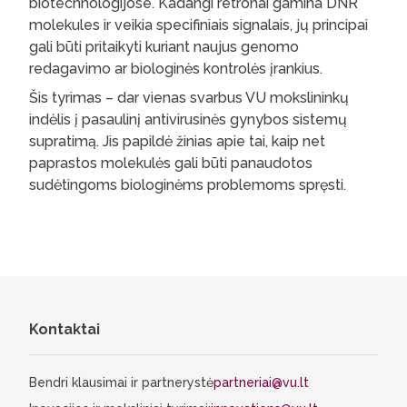
biotechnologijose. Kadangi retronai gamina DNR
molekules ir veikia specifiniais signalais, jų principai
gali būti pritaikyti kuriant naujus genomo
redagavimo ar biologinės kontrolės įrankius.
Šis tyrimas – dar vienas svarbus VU mokslininkų
indėlis į pasaulinį antivirusinės gynybos sistemų
supratimą. Jis papildė žinias apie tai, kaip net
paprastos molekulės gali būti panaudotos
sudėtingoms biologinėms problemoms spręsti.
Kontaktai
Bendri klausimai ir partnerystė
partneriai@vu.lt