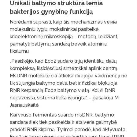
Unikali baltymo struktūra lemia
bakterijos gynybinę funkciją
Norėdami suprasti, kaip šis mechanizmas veikia
molekuliniu lygiu, mokslininkai pasitelkė
krioelektroninę mikroskopiją – metodą, leidžiantį
pamatyti baltymų sandarą beveik atominiu
tikslumu.
„Paaiškėjo, kad Eco2 sudaro trijų identiškų dalių
kompleksą, išsidėsčiusį simetriškai aplink centrą.
MsDNR molekulė čia atlieka dvejopą vaidmenį: ji ne
tik sujungia baltymo dalis, bet ir fiziškai blokuoja
RNR kerpančią Eco2 baltymo vietą. Kol ši DNR
nepažeista, sistema lieka išjungta“, – pasakoja M.
Jasnauskaitė.
Kai viruso fermentas suardo msDNR, baltymo
sandara šiek tiek pasikeičia ir atsiveria galimybė
pradėti RNR kirpimą. Tyrimai parodė, kad aktyvuota
Eco2 sistema pirmiausia pažeidžia tam tikras tRNR