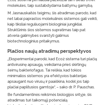
molekules, taip sustabdydama baltymų gamybą.
M. Jasnauskaitės teigimu, šis atradimas parodo, kad
net labai paprastos molekulinės sistemos gali veikti,
kaip tiksliai reguliuojami biologiniai jungikliai.
Struktūrinis šios sistemos supratimas taip pat
atveria galimybes svarstyti galimus
biotechnologinius pritaikymus.
Plačios naujų atradimų perspektyvos
„Eksperimentai parodė, kad Eco2 sistema turi plačią
antivirusinę apsaugą, veikdama prieš skirtingų
šeimų bakteriofagus. Tai reiškia, kad tokios
minimalios sistemos yra efektyvios bakterijas
apsaugant nuo virusų ir paaiškina, kodėl jos taip
plačiai paplitusios gamtoje“, – sako dr. P. Pauschas.
Be fundamentinės reikšmės biologijos srityje, šis
atradimas turi taikomąjį potencialą